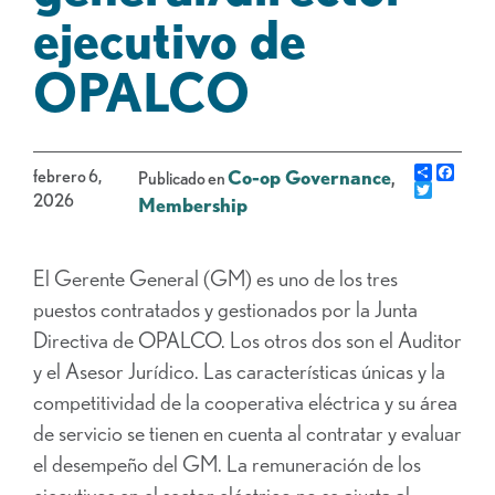
ejecutivo de
OPALCO
Share
Face
febrero 6,
Co-op Governance
,
Publicado en
Gorjeo
2026
Membership
El Gerente General (GM) es uno de los tres
puestos contratados y gestionados por la Junta
Directiva de OPALCO. Los otros dos son el Auditor
y el Asesor Jurídico. Las características únicas y la
competitividad de la cooperativa eléctrica y su área
de servicio se tienen en cuenta al contratar y evaluar
el desempeño del GM. La remuneración de los
ejecutivos en el sector eléctrico no se ajusta al