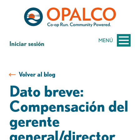
saltar
Saltar
al
al
contenido
inicio
de
sesión
MENÚ
Iniciar sesión
de
banca
web
Volver al blog
Dato breve:
Compensación del
gerente
general/director