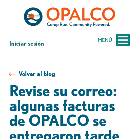
saltar
Saltar
al
al
contenido
inicio
de
sesión
MENÚ
Iniciar sesión
de
banca
web
Volver al blog
Revise su correo:
algunas facturas
de OPALCO se
entregaron tarde