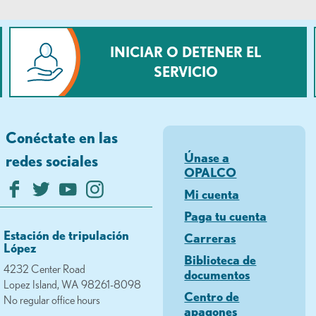
INICIAR O DETENER EL
SERVICIO
Conéctate en las
Únase a
redes sociales
OPALCO
Mi cuenta
Paga tu cuenta
Estación de tripulación
Carreras
López
Biblioteca de
4232 Center Road
documentos
Lopez Island, WA 98261-8098
Centro de
No regular office hours
apagones