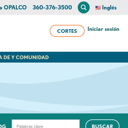
 a OPALCO
360-376-3500
Inglés
Iniciar sesión
CORTES
A DE Y COMUNIDAD
¿Qué
OG
BUSCAR