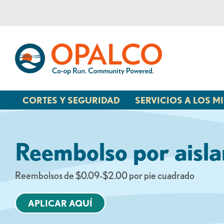
saltar
Saltar
al
al
contenido
inicio
de
sesión
de
banca
CORTES Y SEGURIDAD
SERVICIOS A LOS 
web
Reembolso por aisl
Reembolsos de $0.09-$2.00 por pie cuadrado
APLICAR AQUÍ