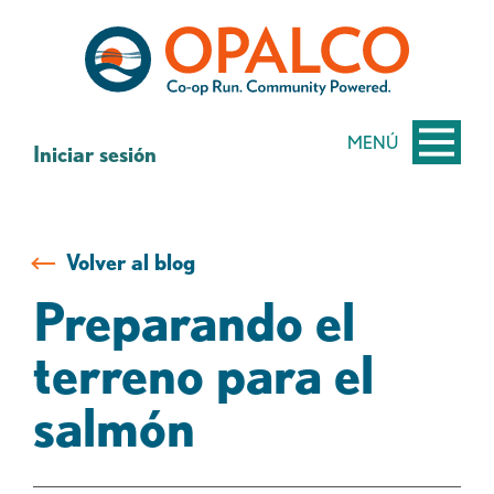
saltar
Saltar
al
al
contenido
inicio
de
sesión
MENÚ
Iniciar sesión
de
banca
web
Volver al blog
Preparando el
terreno para el
salmón