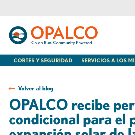
saltar
Saltar
al
al
contenido
inicio
de
sesión
de
banca
CORTES Y SEGURIDAD
SERVICIOS A LOS 
web
Volver al blog
OPALCO recibe per
condicional para el 
expansión solar de l