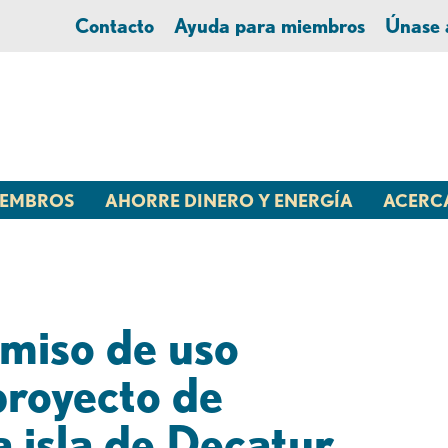
Contacto
Ayuda para miembros
Únase
MIEMBROS
AHORRE DINERO Y ENERGÍA
ACERC
miso de uso
proyecto de
a isla de Decatur.