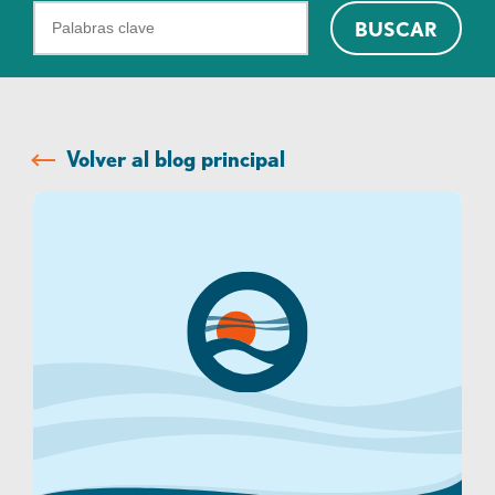
¿Qué
BUSCAR
podemos
ayudarte
a
encontrar?
Volver al blog principal