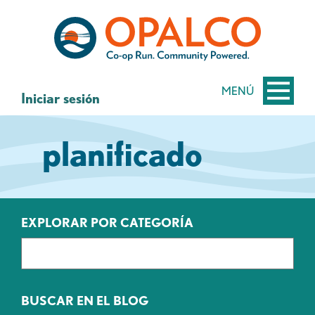
saltar
Saltar
al
al
contenido
inicio
de
sesión
MENÚ
Iniciar sesión
de
banca
planificado
web
EXPLORAR POR CATEGORÍA
BUSCAR EN EL BLOG