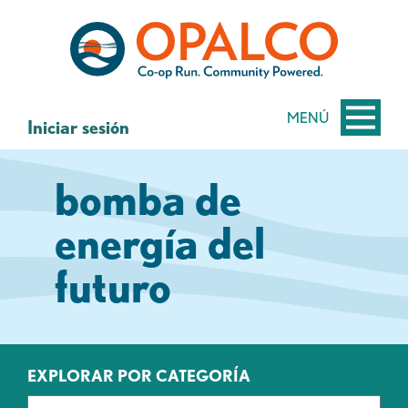
saltar
Saltar
al
al
contenido
inicio
de
sesión
MENÚ
Iniciar sesión
de
banca
bomba de
web
energía del
futuro
EXPLORAR POR CATEGORÍA