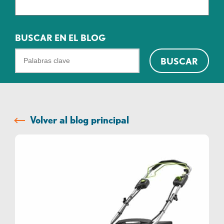
BUSCAR EN EL BLOG
¿Qué
BUSCAR
podemos
ayudarte
a
encontrar?
Volver al blog principal