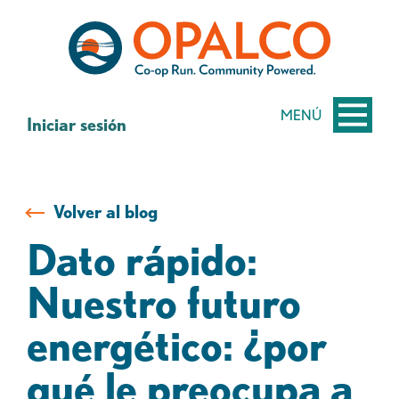
saltar
Saltar
al
al
contenido
inicio
de
sesión
MENÚ
Iniciar sesión
de
banca
web
Volver al blog
Dato rápido:
Nuestro futuro
energético: ¿por
qué le preocupa a