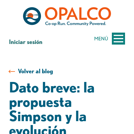
saltar
Saltar
al
al
contenido
inicio
de
sesión
MENÚ
Iniciar sesión
de
banca
web
Volver al blog
Dato breve: la
propuesta
Simpson y la
evolución