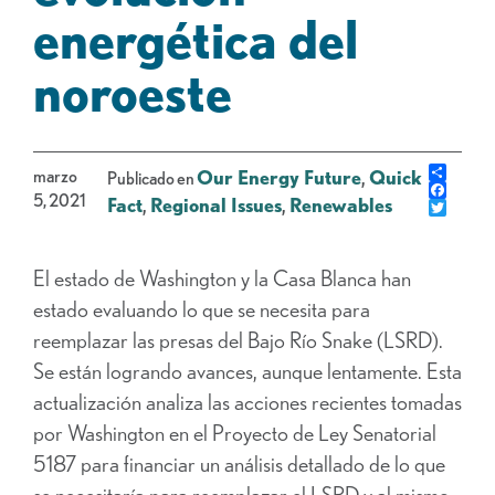
energética del
noroeste
Share
marzo
Our Energy Future
,
Quick
Publicado en
Faceb
5, 2021
Fact
,
Regional Issues
,
Renewables
Gorje
El estado de Washington y la Casa Blanca han
estado evaluando lo que se necesita para
reemplazar las presas del Bajo Río Snake (LSRD).
Se están logrando avances, aunque lentamente. Esta
actualización analiza las acciones recientes tomadas
por Washington en el Proyecto de Ley Senatorial
5187 para financiar un análisis detallado de lo que
se necesitaría para reemplazar el LSRD y al mismo