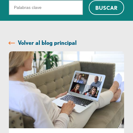
¿Qué
BUSCAR
podemos
ayudarte
a
encontrar?
Volver al blog principal