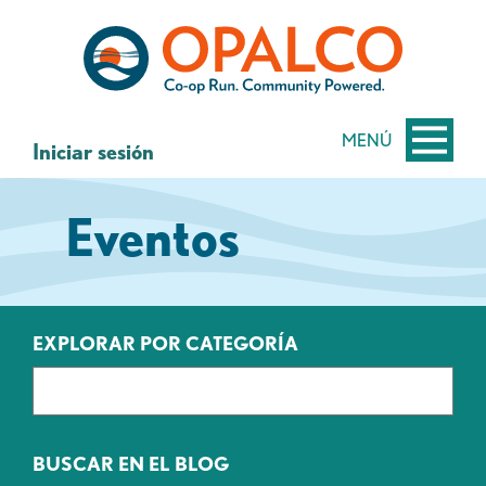
saltar
Saltar
al
al
contenido
inicio
de
sesión
MENÚ
Iniciar sesión
de
banca
Eventos
web
EXPLORAR POR CATEGORÍA
BUSCAR EN EL BLOG