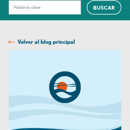
¿Qué
BUSCAR
podemos
ayudarte
a
encontrar?
Volver al blog principal