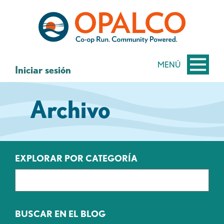
saltar
Saltar
al
al
contenido
inicio
de
sesión
MENÚ
Iniciar sesión
de
banca
Archivo
web
EXPLORAR POR CATEGORÍA
BUSCAR EN EL BLOG