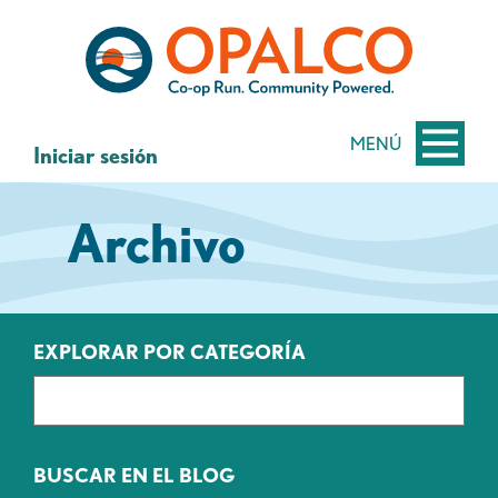
saltar
Saltar
al
al
contenido
inicio
de
sesión
MENÚ
Iniciar sesión
de
banca
Archivo
web
EXPLORAR POR CATEGORÍA
BUSCAR EN EL BLOG