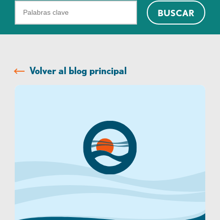
¿Qué
BUSCAR
podemos
ayudarte
a
encontrar?
Volver al blog principal