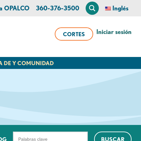
 a OPALCO
360-376-3500
Inglés
Iniciar sesión
CORTES
A DE Y COMUNIDAD
¿Qué
OG
BUSCAR