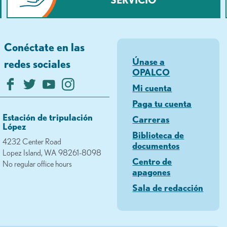
Conéctate en las
Únase a
redes sociales
OPALCO
Mi cuenta
Paga tu cuenta
Estación de tripulación
Carreras
López
Biblioteca de
4232 Center Road
documentos
Lopez Island, WA 98261-8098
Centro de
No regular office hours
apagones
Sala de redacción