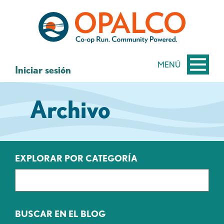
saltar
Saltar
al
al
contenido
inicio
de
sesión
MENÚ
Iniciar sesión
de
banca
Archivo
web
EXPLORAR POR CATEGORÍA
BUSCAR EN EL BLOG