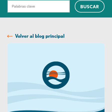
¿Qué
BUSCAR
podemos
ayudarte
a
encontrar?
Volver al blog principal