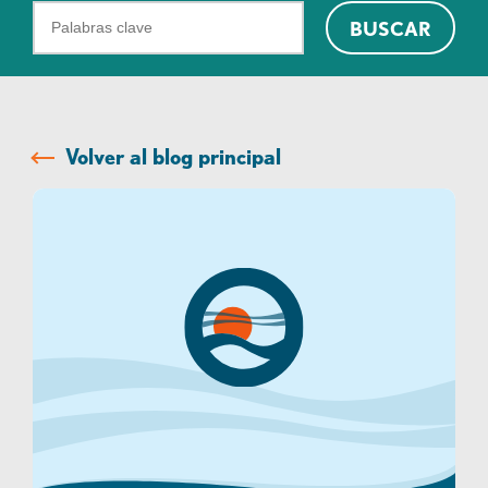
¿Qué
BUSCAR
podemos
ayudarte
a
encontrar?
Volver al blog principal