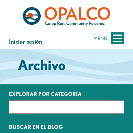
saltar
Saltar
al
al
contenido
inicio
de
sesión
MENÚ
Iniciar sesión
de
banca
Archivo
web
EXPLORAR POR CATEGORÍA
BUSCAR EN EL BLOG