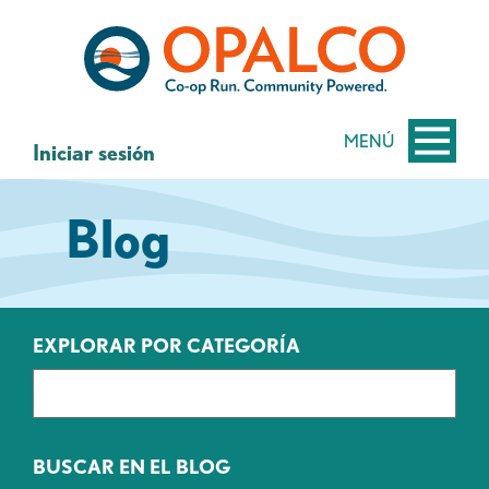
saltar
Saltar
al
al
contenido
inicio
de
sesión
MENÚ
Iniciar sesión
de
banca
Blog
web
EXPLORAR POR CATEGORÍA
BUSCAR EN EL BLOG